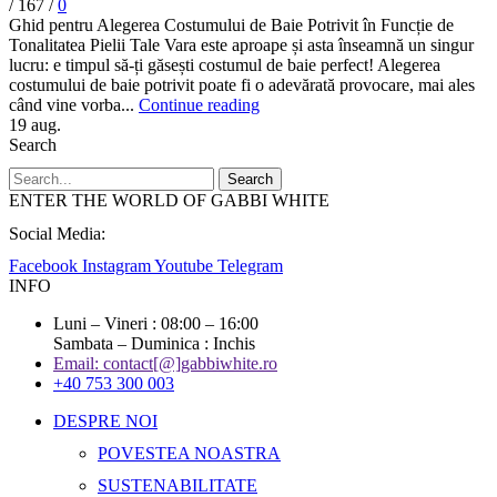
/
167
/
0
Ghid pentru Alegerea Costumului de Baie Potrivit în Funcție de
Tonalitatea Pielii Tale Vara este aproape și asta înseamnă un singur
lucru: e timpul să-ți găsești costumul de baie perfect! Alegerea
costumului de baie potrivit poate fi o adevărată provocare, mai ales
când vine vorba...
Continue reading
19
aug.
Search
Search
ENTER THE WORLD OF GABBI WHITE
Social Media:
Facebook
Instagram
Youtube
Telegram
INFO
Luni – Vineri : 08:00 – 16:00
Sambata – Duminica : Inchis
Email: contact[@]gabbiwhite.ro
+40 753 300 003
DESPRE NOI
POVESTEA NOASTRA
SUSTENABILITATE