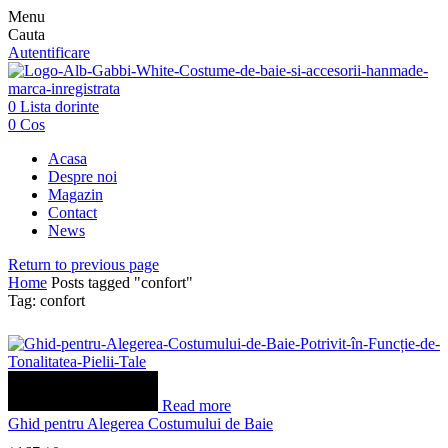
Menu
Cauta
Autentificare
0
Lista dorinte
0
Cos
Acasa
Despre noi
Magazin
Contact
News
Return to previous page
Home
Posts tagged "confort"
Tag: confort
Read more
Ghid pentru Alegerea Costumului de Baie