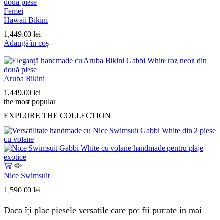
Femei
Hawaii Bikini
1,449.00
lei
Adaugă în coș
Aruba Bikini
1,449.00
lei
the most popular
EXPLORE THE COLLECTION
Nice Swimsuit
1,590.00
lei
Daca îți plac piesele versatile care pot fii purtate in mai